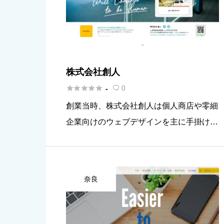
株式会社創人





0
-

創業当時、株式会社創人は個人商店や零細
企業向けのウェブデザインを主に手掛けて
いました。それから10年以上の間、実績
を積み重ね、今では地元奈良を中心に100
0社以上のウェブデザインを作り上げまし
奈良
た。その中には規模の大きな企 […]