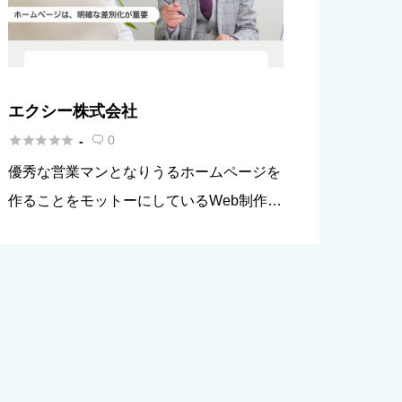
エクシー株式会社





0
-

優秀な営業マンとなりうるホームページを
作ることをモットーにしているWeb制作会
社です。経営コンサルティングも行ってい
るということもあってネットコンサルティ
ングにも長けており、丁寧なヒアリングで
集客や売上アップにつながるW […]