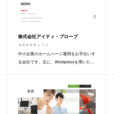
株式会社アイティ・プローブ





0
-

中小企業のホームページ運用をお手伝いす
る会社です。主に、Wordpressを用いたホ
ームページ制作を行っています。Google
が推奨しているレスポンシブデザインでの
制作により、モバイルフレンドリーに対
奈良
応・SEO対策にも強 […]