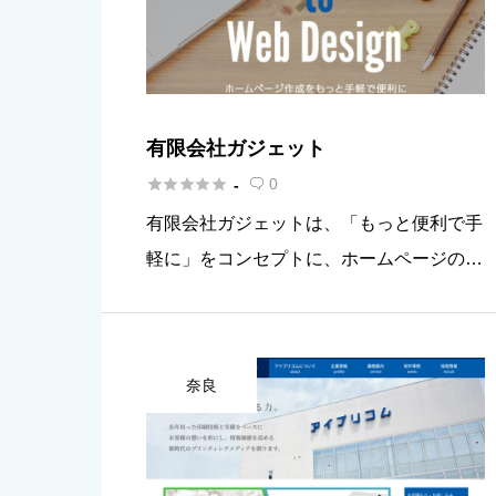
有限会社ガジェット





0
-

有限会社ガジェットは、「もっと便利で手
軽に」をコンセプトに、ホームページの制
作から、運用のサポートを行います。完成
から運用までを丁寧にサポートすること
や、こまめなメンテナンスを行うことでW
奈良
EB制作を通じて集客効果を上昇さ […]