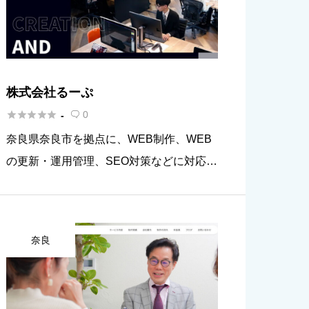
株式会社るーぷ





0
-

奈良県奈良市を拠点に、WEB制作、WEB
の更新・運用管理、SEO対策などに対応し
ている会社です。特にWEBサイト構築の
実績が300社以上もあり、豊富な実績で培
ったノウハウを生かして成果の出るWEB
奈良
を制作しているのが特徴で […]