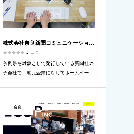
株式会社奈良新聞コミュニケーション
ズ





0
-

奈良県を対象として発行している新聞社の
子会社で、地元企業に対してホームページ
制作を行っています。ホームページの制作
に関しては、企画からページのメンテナン
スまで幅広く対応している点が特徴です。
奈良
一つの案件ごとに一人の担当者が […]