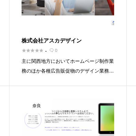
株式会社アスカデザイン





0
-

主に関西地方においてホームページ制作業
務のほか各種広告販促物のデザイン業務な
どを行っている奈良の会社です。広告代理
店的な側面があり、サービスや商品のPR
能力に長けているところが会社にとって大
奈良
きな強みとなっています。そして […]