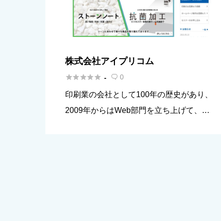
株式会社アイプリコム





0
-

印刷業の会社として100年の歴史があり、
2009年からはWeb部門を立ち上げて、We
bと印刷物の企画・制作をワンストップで
実現する「紙とWebのクロスオーバー」を
実現している企業です。Web制作では集客
型のサイト制作を中 […]