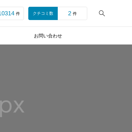
10314
2

クチコミ数
件
件
お問い合わせ