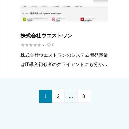
株式会社ウエストワン





0
-

株式会社ウエストワンのシステム開発事業
はIT導入初心者のクライアントにも分かり
やすいシステム作りを心がけていることで
す。要求定義から開発、アフターサポート
までを少数精鋭チームの細かな対応で行い
1
2
…
8
ます。この会社のシステムは全 […]