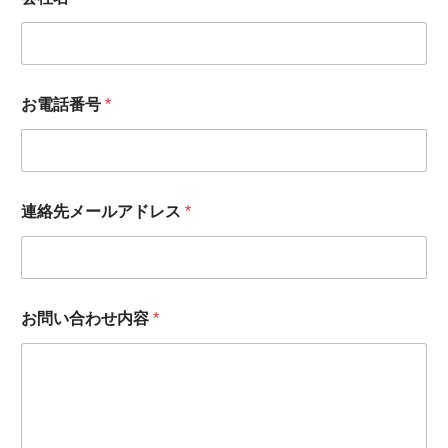
*
お電話番号
*
お
電
話
番
号
*
連絡先メールアドレス
*
お問い合わせ内容
*