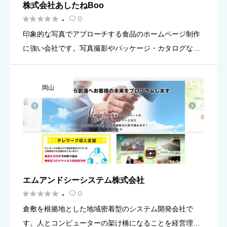
株式会社あしたねBoo





0
-

印象的な写真でアプローチする食品のホームページ制作
に強い会社です。写真撮影やパッケージ・カタログなど
のデザインも行っています。ホームページの制作プラン
すべてに商品撮影・イメージ写真撮影が含まれていま
岡山
す。自然体で香りや温度 […]
エムアンドシーシステム株式会社





0
-

倉敷を根拠地とした地域密着型のシステム開発会社で
す。人とコンピューターの架け橋になることを経営理念