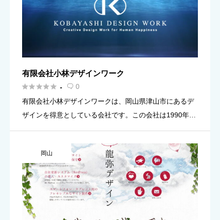
有限会社小林デザインワーク





0
-

有限会社小林デザインワークは、岡山県津山市にあるデ
ザインを得意としている会社です。この会社は1990年の
創業以来、デザイン制作の実績を積み続け、それをもと
に、クオリティーの高いデザイン力を身につけた会社で
岡山
す。その力は、ク […]