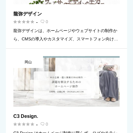
龍弥デザイン





0
-

龍弥デザインは、ホームページやウェブサイトの制作か
ら、CMSの導入やカスタマイズ、スマートフォン向けサ
イトの制作、Facebookのページの制作とデザイン、いい
ねボタンやGoogle+などのフォーム登録やメルマガの配
岡山
信を […]
C3 Design.





0
-
