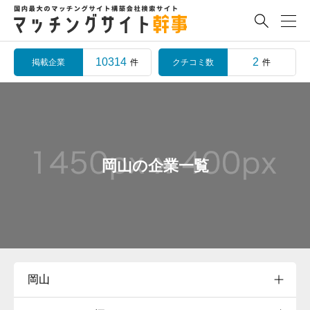

10314
2
掲載企業
クチコミ数
件
件
岡山の企業一覧