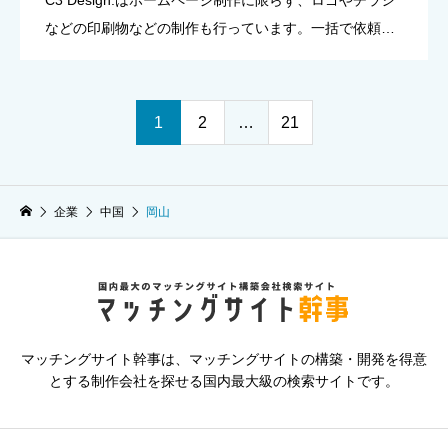
C3 Design.はホームページ制作に限らず、ロゴやチラシ
などの印刷物などの制作も行っています。一括で依頼す
ることで制作に係るコストや時間を抑えることができる
ほか、デザインやコンセプトの統一もできるためブラン
ドイメージ […]
1
2
…
21
企業
中国
岡山
マッチングサイト幹事は、マッチングサイトの構築・開発を得意
とする制作会社を探せる国内最大級の検索サイトです。