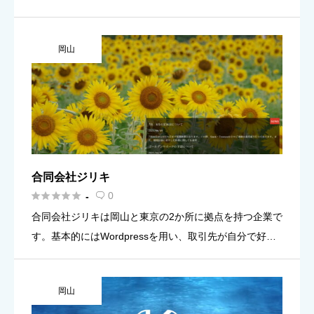
として、丸井グループの情報ヒステム企業として1986年
に設立されました。主な事業領域は2つあります。1つは
岡山
中核事業でもある […]
合同会社ジリキ





0
-

合同会社ジリキは岡山と東京の2か所に拠点を持つ企業で
す。基本的にはWordpressを用い、取引先が自分で好き
な時にサイトを更新できるようにホームページを制作し
ています。CEOの淵上喜弘氏は『Wordpressのオリジナ
岡山
[…]