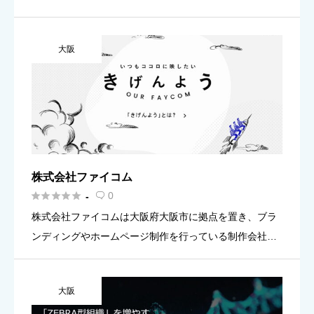
りわけ安価でクオリティの高いWEBサイトを制作してく
れると評判です。株式会社キャンテープでは、集客効果
大阪
の高いWEBサイト […]
株式会社ファイコム





0
-

株式会社ファイコムは大阪府大阪市に拠点を置き、ブラ
ンディングやホームページ制作を行っている制作会社で
す。
大阪