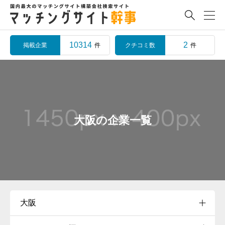

10314
2
掲載企業
クチコミ数
件
件
大阪の企業一覧