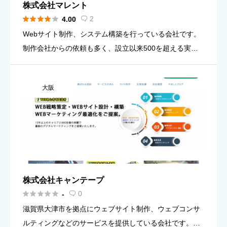
株式会社マレント





2
4.00

Webサイト制作、システム構築を行っている会社です。
制作会社からの依頼も多く、設立以来500を超える実績
があります。特に決済システム導入を得意としていて、
ECサイト構築が強みです。装備を充実させ、低価格でサ
大阪
ービスを提供す […]
株式会社キャンテープ





0
-

滋賀県大津市を拠点にウェブサイト制作、ウェブコンサ
ルティングなどのサービスを提供している会社です。と