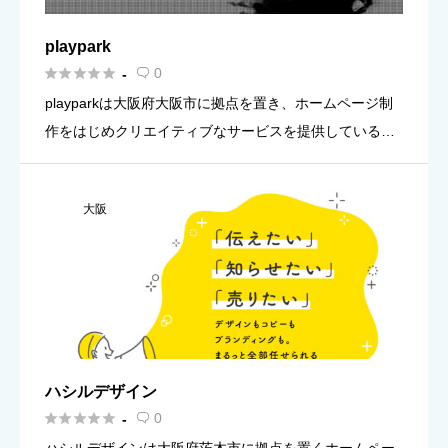
playpark





0
-

playparkは大阪府大阪市に拠点を置き、ホームページ制
作をはじめクリエイティブなサービスを提供している制
作事務所です。
大阪
ハシルデザイン





0
-
