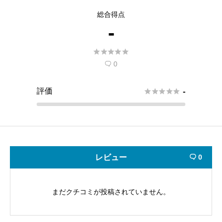
総合得点
-





0

評価





-
レビュー
0

まだクチコミが投稿されていません。