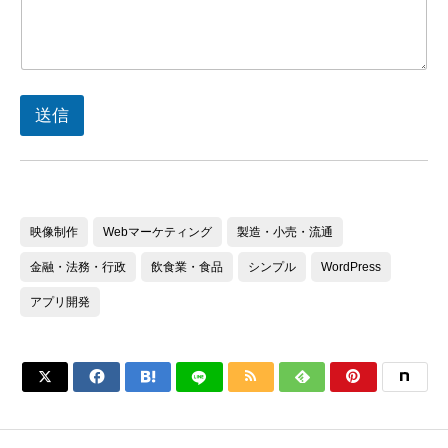
築
さ
れ
た
い
サ
送信
ー
ビ
ス
の
内
容
映像制作
Webマーケティング
製造・小売・流通
金融・法務・行政
飲食業・食品
シンプル
WordPress
アプリ開発





