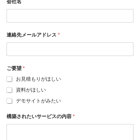
会社名
構
連絡先メールアドレス
*
築
さ
れ
た
い
サ
ご要望
*
ー
ビ
お見積もりがほしい
ス
の
資料がほしい
内
デモサイトがみたい
容
ご
担
構築されたいサービスの内容
*
当
者
名
構