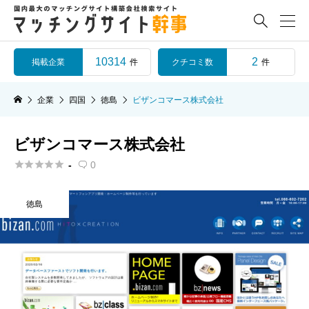

10314
2
掲載企業
クチコミ数
件
件
企業
四国
徳島
ビザンコマース株式会社
ビザンコマース株式会社





-
0

徳島